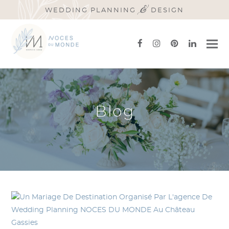
&
WEDDING PLANNING
DESIGN
facebook
instagram
pinterest
linkedi
Blog