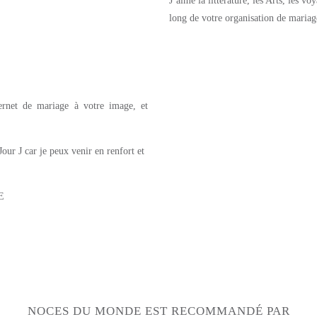
J’aime la littérature, les Arts, les vo
long de votre organisation de mariage 
ternet de mariage à votre image, et
our J car je peux venir en renfort et
E
NOCES DU MONDE EST RECOMMANDÉ PAR