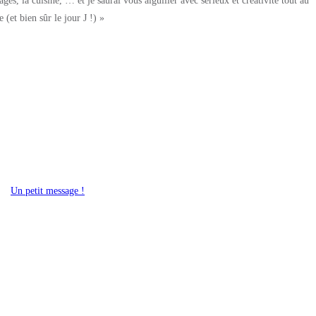
yages, la cuisine, … et je saurai vous aiguiller avec sérieux et créativité tout au
(et bien sûr le jour J !) »
Un petit message !