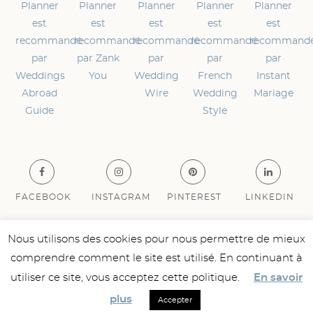
FACEBOOK
INSTAGRAM
PINTEREST
LINKEDIN
Nous utilisons des cookies pour nous permettre de mieux
NOCES DU MONDE – Copyright 2019
comprendre comment le site est utilisé. En continuant à
Mention légales
utiliser ce site, vous acceptez cette politique.
En savoir
Site by
Fred
– Design by
Papier Velours
plus
Accepter