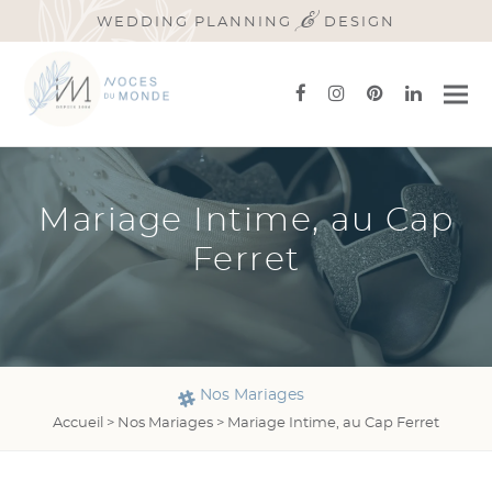
&
WEDDING PLANNING
DESIGN
facebook
instagram
pinterest
linkedi
Mariage Intime, au Cap
Ferret
Nos Mariages
Accueil
>
Nos Mariages
>
Mariage Intime, au Cap Ferret