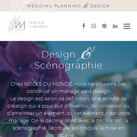
&
WEDDING PLANNING
DESIGN
facebook
instagram
pinterest
linkedi
&
Design
Scénographie
Chez NOCES DU MONDE, nous ne pouvons pas
concevoir un mariage sans design.
Le design est, selon sa définition, une activité de
création qui a pour but d’inventer, de concevoir ou
d’améliorer un élément, ici, cet élément, c’est votre
mariage. On le décline donc avec la décoration, la
scénographie, l’écriture, les croquis, la mise en
scène…