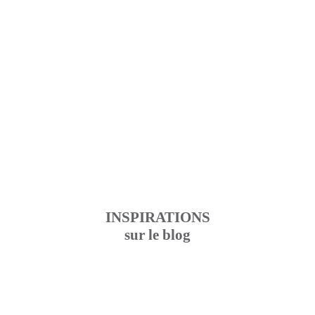
Noces du Monde
Pour créer, s'exprimer, se perfectionner...
Ou suivre les tendances.
DÉCOUVRIR
INSPIRATIONS
sur le blog