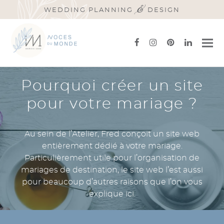
&
WEDDING PLANNING
DESIGN
facebook
instagram
pinterest
linkedi
Pourquoi créer un site
pour votre mariage ?
Au sein de l’Atelier, Fred conçoit un site web
entièrement dédié à votre mariage.
Particulièrement utile pour l’organisation de
mariages de destination, le site web l’est aussi
pour beaucoup d’autres raisons que l’on vous
explique ici.