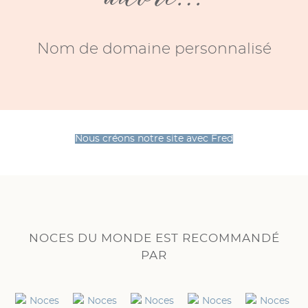
our
Nom de domaine personnalisé
Héb
vé)
Nous créons notre site avec Fred
NOCES DU MONDE EST RECOMMANDÉ
PAR