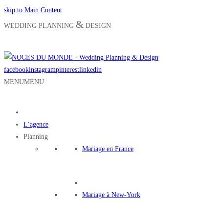
skip to Main Content
&
WEDDING PLANNING
DESIGN
facebook
instagram
pinterest
linkedin
MENU
MENU
L’agence
Planning
Mariage en France
Mariage à New-York