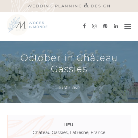
&
WEDDING PLANNING
DESIGN
facebook
instagram
pinterest
linkedi
October in Château
Gassies
Just Love
LIEU
:
Château Gassies, Latresne, France.