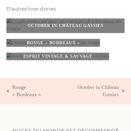
D'autres love stories
OCTOBER IN CHÂTEAU GASSIES
ROUGE « BORDEAUX »
ESPRIT VINTAGE & SAUVAGE
Rouge
October in Château
previous
next
« Bordeaux »
Gassies
post:
post: