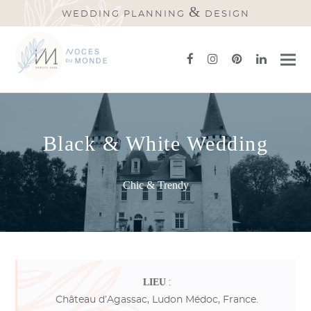
&
WEDDING PLANNING
DESIGN
facebook
instagram
pinterest
linkedi
Black & White Wedding
Chic & Trendy
LIEU
:
Château d’Agassac, Ludon Médoc, France.