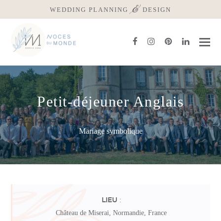
&
WEDDING PLANNING
DESIGN
facebook
instagram
pinterest
linkedin
Petit-déjeuner Anglais
Mariage symbolique
:
LIEU
Château de Miserai, Normandie, France